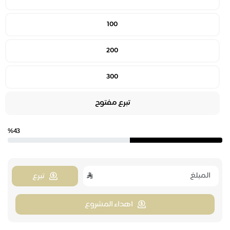
100
200
300
تبرع مفتوح
%43
تبرع
اهداء المشروع