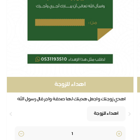
اهداء للزوجة
اهدي زوجتك واجعل هديتك لها صدقة واجر قال رسول الله
ﷺ : ( (تهادَوْا تحابُّوا )