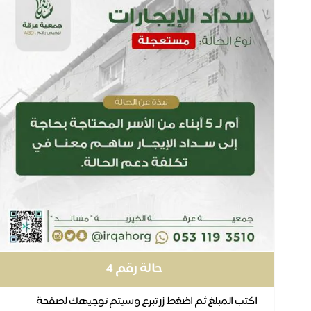
حالة رقم 4
اكتب المبلغ ثم اضغط زر تبرع وسيتم توجيهك لصفحة