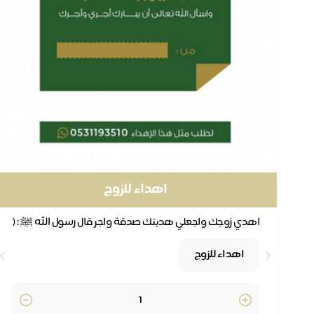
اهداء للزوج
اهدي زوجك واجعلي هديتك صدقة واجر قال رسول الله ﷺ : (
(تهادَوْا تحابُّوا )