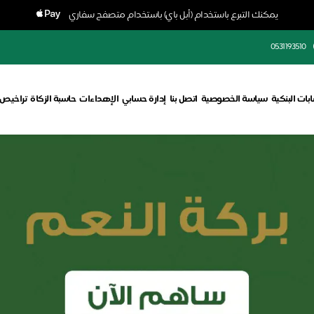
يمكنك التبرع باستخدام (أبل باي) باستخدام متصفح سفاري
0531193510
بات البنكية
سياسة الخصوصية
اتصل بنا
إدارة حسابي
الإهداءات
حاسبة الزكاة
تراخيص 