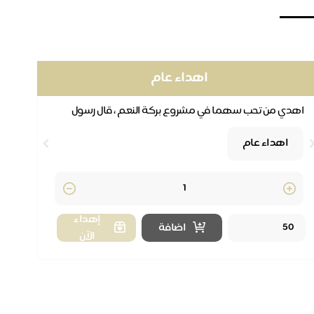
اهداء عام
اهدي من تحب سهما في مشروع بركة النعم ، قال رسول
انق
الله ﷺ : ( (تهادَوْا تحابُّوا )
مشرو
اهداء عام
y
Quantity
إهداء
اضافة
الآن