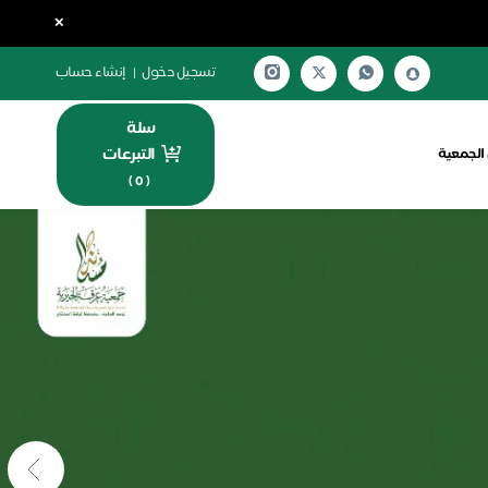
×
تسجيل دخول
|
إنشاء حساب
سلة
التبرعات
الجمعية
)
0
(