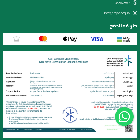
0531193510
Info@irqahorg.sa
طريقة الدفع