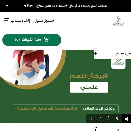
×
يمكنك التبرع باستخدام (أبل باي) باستخدام متصفح سفاري
تسجيل دخول
|
إنشاء حساب
سلة التبرعات
)
0
(
تبرع سريع