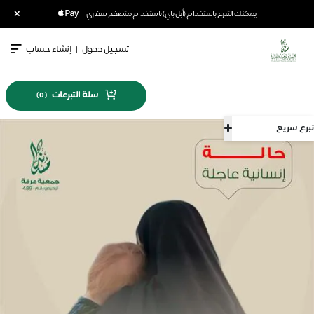
×
يمكنك التبرع باستخدام (أبل باي) باستخدام متصفح سفاري
تسجيل دخول
|
إنشاء حساب
سلة التبرعات
)
0
(
تبرع سريع