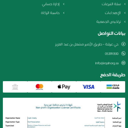
سلة التبرعات
إدارة حسابي
الإهداءات
حاسبة الزكاة
تراخيص الجمعية
بيانات التواصل
حي عرقة – طريق الأمير مشعل بن عبد العزيز
0531193510
Info@irqahorg.sa
طريقة الدفع