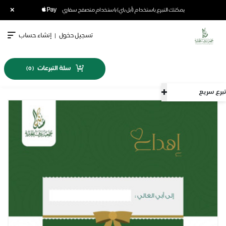
×
يمكنك التبرع باستخدام (أبل باي) باستخدام متصفح سفاري
تسجيل دخول
|
إنشاء حساب
سلة التبرعات
)
0
(
تبرع سريع