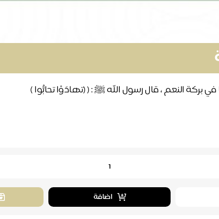
كة النعم ، قال رسول الله ﷺ : ( (تهادَوْا تحابُّوا )
اضافة