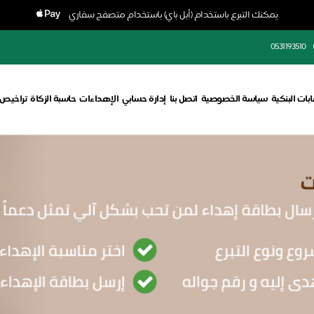
يمكنك التبرع باستخدام (أبل باي) باستخدام متصفح سفاري
0531193510
بات البنكية
سياسة الخصوصية
اتصل بنا
إدارة حسابي
الإهداءات
حاسبة الزكاة
تراخيص 