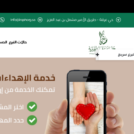
حي عرقة – طريق الأمير مشعل بن عبد العزيز
Info@irqahorg.sa
حالات التبرع
الحسا
تبرع سريع