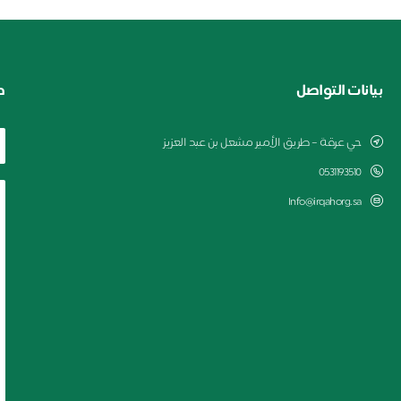
بيانات التواصل
ط
حي عرقة – طريق الأمير مشعل بن عبد العزيز
0531193510
Info@irqahorg.sa