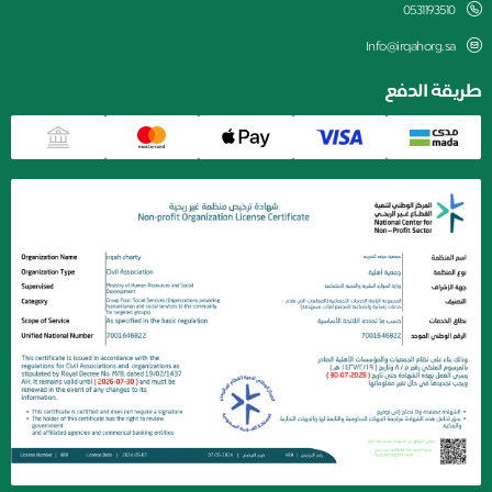
0531193510
Info@irqahorg.sa
طريقة الدفع